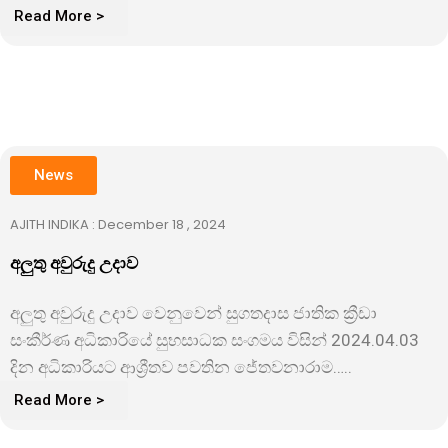
Read More >
News
AJITH INDIKA : December 18 , 2024
අලුතු අවුරුදු උදාව
අලුතු අවුරුදු උදාව වෙනුවෙන් සුගතදාස ජාතික ක්‍රීඩා
සංකීර්ණ අධිකාරියේ සුභසාධක සංගමය විසින් 2024.04.03
දින අධිකාරියට ආශ්‍රීතව පවතින ජේතවනාරාම…..
Read More >