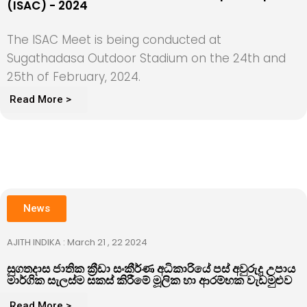
(ISAC) - 2024
The ISAC Meet is being conducted at
Sugathadasa Outdoor Stadium on the 24th and
25th of February, 2024.
Read More >
News
AJITH INDIKA : March 21 , 22 2024
සුගතදාස ජාතික ක්‍රීඩා සංකීර්ණ අධිකාරියේ පස් අවුරුදු උපාය
මාර්ගික සැලස්ම සකස් කිරීමේ මූලික හා ආරම්භක වැඩමුළුව
Read More >