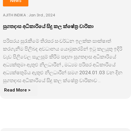
News
AJITH INDIKA : Jan 3rd , 2024
සුගතදාස අධිකාරියේ සිදු කල ක්ෂේත්‍ර චාරිකා
පරිසරය සුරැකීමේ තිරසර සංවර්ධන ඉලක්ක සාක්ෂාත්
කරගැනීම පිලිබද අවධානය යොමුකරමින් ඉටු කලයුතු ඉදිරි
වැඩ පිලිවෙල සැලසුම් කිරීම සදහා සුගතදාස අධිකාරියේ
අධ්
යක්තුමා ඇතුළු නිලධාරීන් , මධ්
යම පරිසර අධිකාරියේ
අධ්
යක්ෂතුමිය ඇතුළු නිලධාරීන් සමග 2024.01.03 වන දින
සුගතදාස අධිකාරියේ සිදු කල ක්ෂේත්
ර චාරිකාව ..
Read More >