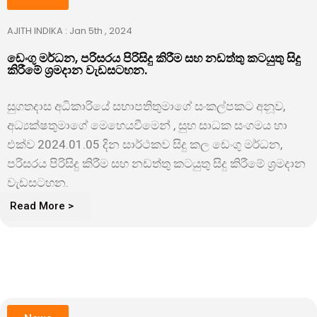
AJITH INDIKA : Jan 5th , 2024
ඩෙංගු මර්ධන, පරිසරය පිරිසිදු කිරීම සහ නඩත්තු කටයුතු සිදු
කිරීමේ ශ්‍රමදාන වැඩසටහන.
සුගතදාස අධිකාරියේ සභාපතිතුමාගේ සංකල්පකට අනූව,
අධ්
යක්ෂතුමාගේ මෙහෙයවීමෙන් , සුභ සාධක සංගමය හා
එක්ව 2024.01.05 දින සාර්ථකව සිදු කල ඩෙංගු මර්ධන,
පරිසරය පිරිසිදු කිරීම සහ නඩත්තු කටයුතු සිදු කිරීමේ ශ්
රමදාන
වැඩසටහන.
Read More >