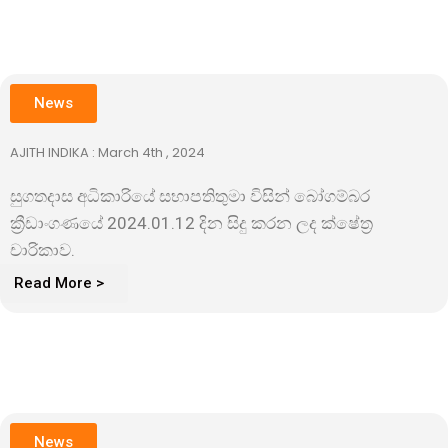
News
AJITH INDIKA : March 4th , 2024
සුගතදාස අධිකාරියේ සභාපතිතුමා විසින් බෝගම්බර
ක්‍රීඩාංගණයේ 2024.01.12 දින සිදු කරන ලද ක්ෂේත්‍ර
චාරිකාව.
Read More >
News