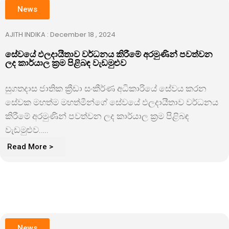
News
AJITH INDIKA : December 18 , 2024
සේවයේ ඵලදායීතාව වර්ධනය කිරී⁣මේ අරමුණින් පවත්වන
ලද කාර්යාල ක්‍රම පිළිබඳ වැඩමුළුව
සුගතදාස ජාතික ක්‍රීඩා සංකීර්ණ අධිකාරියේ සේවය කරන
සේවක මහත්ම මහත්මීන්ගේ සේවයේ ඵලදායීතාව වර්ධනය
කිරී⁣මේ අරමුණින් පවත්වන ලද කාර්යාල ක්‍රම පිළිබඳ
වැඩමුළුව…..
Read More >
News