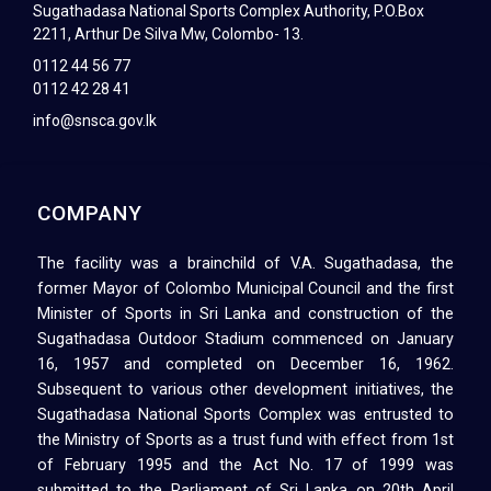
Sugathadasa National Sports Complex Authority, P.O.Box
2211, Arthur De Silva Mw, Colombo- 13.
0112 44 56 77
0112 42 28 41
info@snsca.gov.lk
COMPANY
The facility was a brainchild of V.A. Sugathadasa, the
former Mayor of Colombo Municipal Council and the first
Minister of Sports in Sri Lanka and construction of the
Sugathadasa Outdoor Stadium commenced on January
16, 1957 and completed on December 16, 1962.
Subsequent to various other development initiatives, the
Sugathadasa National Sports Complex was entrusted to
the Ministry of Sports as a trust fund with effect from 1st
of February 1995 and the Act No. 17 of 1999 was
submitted to the Parliament of Sri Lanka on 20th April