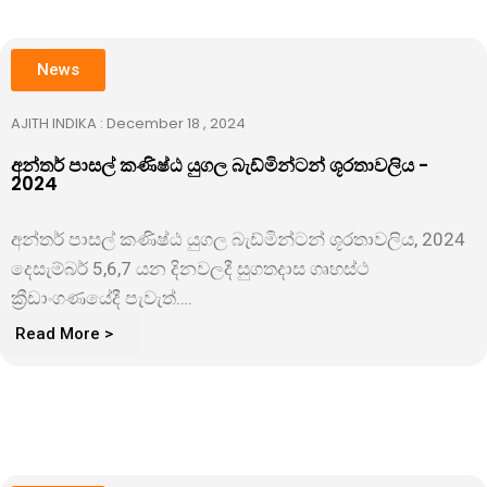
News
AJITH INDIKA : December 18 , 2024
අන්තර් පාසල් කණිෂ්ඨ යුගල බැඩ්මින්ටන් ශූරතාවලිය -
2024
අන්තර් පාසල් කණිෂ්ඨ යුගල බැඩ්මින්ටන් ශූරතාවලිය, 2024
දෙසැම්බර් 5,6,7 යන දිනවලදී සුගතදාස ගෘහස්ථ
ක්‍රීඩාංගණයේදී පැවැත්….
Read More >